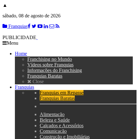
▲
sábado, 08 de agosto de 2026
Franquias
PUBLICIDADE
Menu
Home
Franchising no Mundo
Vídeos sobre Franquias
Informações do Franchising
Franquias Baratas
Close
Franquias
Franquias em Repasse
Franquias Baratas
Alimentação
Beleza e Saúde
Calçados e Acessórios
Comunicação
Construção e Imobiliárias