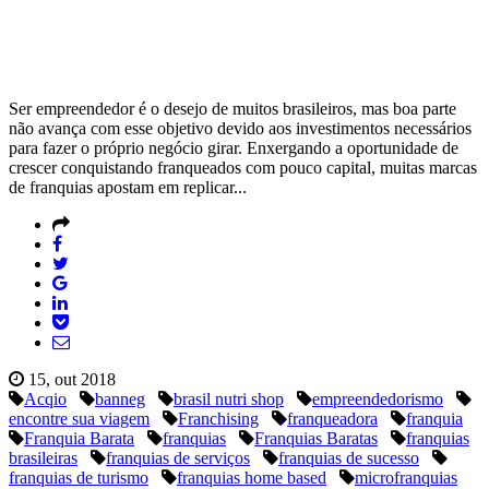
Ser empreendedor é o desejo de muitos brasileiros, mas boa parte
não avança com esse objetivo devido aos investimentos necessários
para fazer o próprio negócio girar. Enxergando a oportunidade de
crescer conquistando franqueados com pouco capital, muitas marcas
de franquias apostam em replicar...
15, out 2018
Acqio
banneg
brasil nutri shop
empreendedorismo
encontre sua viagem
Franchising
franqueadora
franquia
Franquia Barata
franquias
Franquias Baratas
franquias
brasileiras
franquias de serviços
franquias de sucesso
franquias de turismo
franquias home based
microfranquias