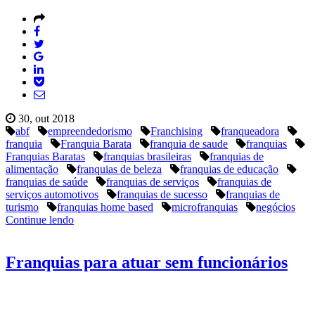
30, out 2018
abf
empreendedorismo
Franchising
franqueadora
franquia
Franquia Barata
franquia de saude
franquias
Franquias Baratas
franquias brasileiras
franquias de
alimentação
franquias de beleza
franquias de educação
franquias de saúde
franquias de serviços
franquias de
serviços automotivos
franquias de sucesso
franquias de
turismo
franquias home based
microfranquias
negócios
Continue lendo
Franquias para atuar sem funcionários