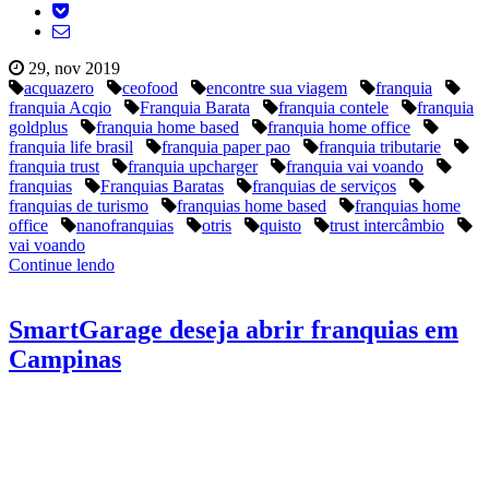
29, nov 2019
acquazero
ceofood
encontre sua viagem
franquia
franquia Acqio
Franquia Barata
franquia contele
franquia
goldplus
franquia home based
franquia home office
franquia life brasil
franquia paper pao
franquia tributarie
franquia trust
franquia upcharger
franquia vai voando
franquias
Franquias Baratas
franquias de serviços
franquias de turismo
franquias home based
franquias home
office
nanofranquias
otris
quisto
trust intercâmbio
vai voando
Continue lendo
SmartGarage deseja abrir franquias em
Campinas