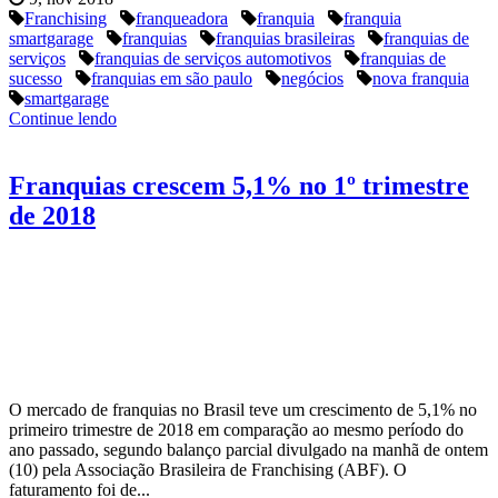
Franchising
franqueadora
franquia
franquia
smartgarage
franquias
franquias brasileiras
franquias de
serviços
franquias de serviços automotivos
franquias de
sucesso
franquias em são paulo
negócios
nova franquia
smartgarage
Continue lendo
Franquias crescem 5,1% no 1º trimestre
de 2018
O mercado de franquias no Brasil teve um crescimento de 5,1% no
primeiro trimestre de 2018 em comparação ao mesmo período do
ano passado, segundo balanço parcial divulgado na manhã de ontem
(10) pela Associação Brasileira de Franchising (ABF). O
faturamento foi de...