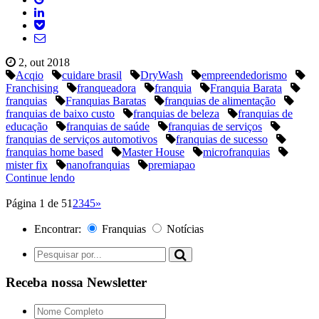
2, out 2018
Acqio
cuidare brasil
DryWash
empreendedorismo
Franchising
franqueadora
franquia
Franquia Barata
franquias
Franquias Baratas
franquias de alimentação
franquias de baixo custo
franquias de beleza
franquias de
educação
franquias de saúde
franquias de serviços
franquias de serviços automotivos
franquias de sucesso
franquias home based
Master House
microfranquias
mister fix
nanofranquias
premiapao
Continue lendo
Página 1 de 5
1
2
3
4
5
»
Encontrar:
Franquias
Notícias
Receba nossa Newsletter