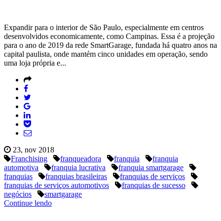
Expandir para o interior de São Paulo, especialmente em centros
desenvolvidos economicamente, como Campinas. Essa é a projeção
para o ano de 2019 da rede SmartGarage, fundada há quatro anos na
capital paulista, onde mantém cinco unidades em operação, sendo
uma loja própria e...
23, nov 2018
Franchising
franqueadora
franquia
franquia
automotiva
franquia lucrativa
franquia smartgarage
franquias
franquias brasileiras
franquias de serviços
franquias de serviços automotivos
franquias de sucesso
negócios
smartgarage
Continue lendo