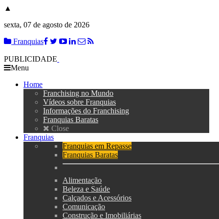
▲
sexta, 07 de agosto de 2026
Franquias
PUBLICIDADE
Menu
Home
Franchising no Mundo
Vídeos sobre Franquias
Informações do Franchising
Franquias Baratas
Close
Franquias
Franquias em Repasse
Franquias Baratas
Alimentação
Beleza e Saúde
Calçados e Acessórios
Comunicação
Construção e Imobiliárias