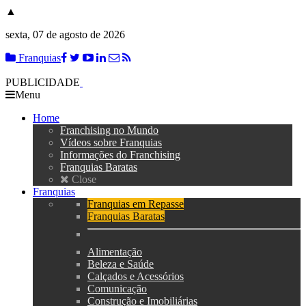
▲
sexta, 07 de agosto de 2026
Franquias
PUBLICIDADE
Menu
Home
Franchising no Mundo
Vídeos sobre Franquias
Informações do Franchising
Franquias Baratas
Close
Franquias
Franquias em Repasse
Franquias Baratas
Alimentação
Beleza e Saúde
Calçados e Acessórios
Comunicação
Construção e Imobiliárias