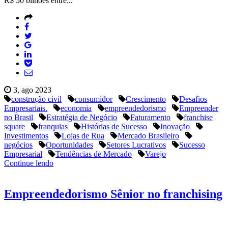
R$ 50 bilhões entre...
3, ago 2023
construção civil
consumidor
Crescimento
Desafios
Empresariais.
economia
empreendedorismo
Empreender
no Brasil
Estratégia de Negócio
Faturamento
franchise
square
franquias
Histórias de Sucesso
Inovação
Investimentos
Lojas de Rua
Mercado Brasileiro
negócios
Oportunidades
Setores Lucrativos
Sucesso
Empresarial
Tendências de Mercado
Varejo
Continue lendo
Empreendedorismo Sênior no franchising