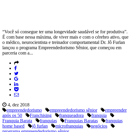
“Você só consegue ter uma longevidade saudável se for produtiva”.
É com base nessa máxima, de viver mais e com o cérebro ativo, que
o médico, neurocientista e treinador comportamental Dr. Jô Furlan
lançou o programa Empreendedorismo Sênior, que começou em
parceria com a...
4, dez 2018
empreendedorismo
empreendedorismo sênior
empreender
após os 50
Franchising
franqueadora
franquia
Franquia Barata
franquias
Franquias Baratas
franquias
home based
jô furlan
microfranquias
negócios
programa empreendedorismo sênior