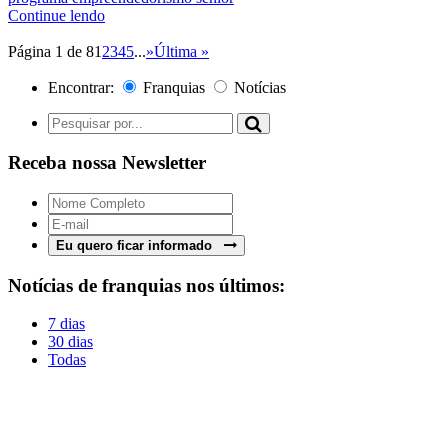
Continue lendo
Página 1 de 8
1
2
3
4
5
...
»
Última »
Encontrar:
Franquias
Notícias
Receba nossa Newsletter
Eu quero ficar informado
Notícias de franquias nos últimos:
7 dias
30 dias
Todas