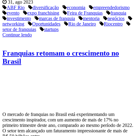
31, ago 2023
ABF Rio
diversificação
economia
empreendedorismo
evento
expo franchising
Feira de Franquias
franquia
investimento
marcas de franquia
mentoria
negócios
networking
Oportunidades
Rio de Janeiro
Riocentro
setor de franquias
startups
Continue lendo
Franquias retomam o crescimento no
Brasil
O mercado de franquias no Brasil está experimentando um
crescimento inspirador, com um aumento de mais de 17% no
primeiro trimestre deste ano, comparado ao mesmo período de 2022.
O setor tem alcançado um faturamento impressionante de mais de