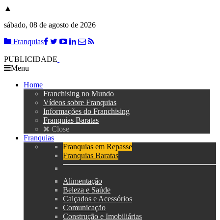
▲
sábado, 08 de agosto de 2026
Franquias
PUBLICIDADE
Menu
Home
Franchising no Mundo
Vídeos sobre Franquias
Informações do Franchising
Franquias Baratas
Close
Franquias
Franquias em Repasse
Franquias Baratas
Alimentação
Beleza e Saúde
Calçados e Acessórios
Comunicação
Construção e Imobiliárias