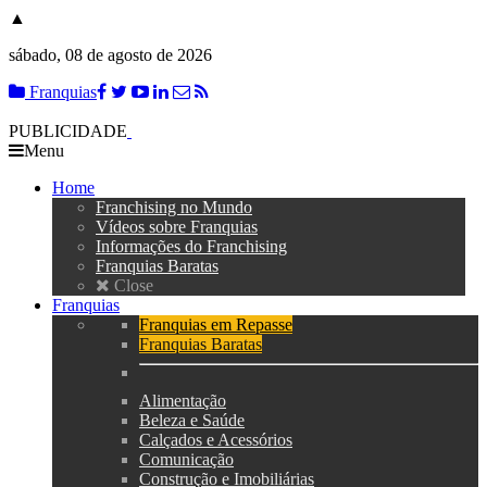
▲
sábado, 08 de agosto de 2026
Franquias
PUBLICIDADE
Menu
Home
Franchising no Mundo
Vídeos sobre Franquias
Informações do Franchising
Franquias Baratas
Close
Franquias
Franquias em Repasse
Franquias Baratas
Alimentação
Beleza e Saúde
Calçados e Acessórios
Comunicação
Construção e Imobiliárias