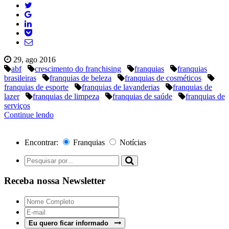
29, ago 2016
abf
crescimento do franchising
franquias
franquias
brasileiras
franquias de beleza
franquias de cosméticos
franquias de esporte
franquias de lavanderias
franquias de
lazer
franquias de limpeza
franquias de saúde
franquias de
serviços
Continue lendo
Encontrar:
Franquias
Notícias
Receba nossa Newsletter
Eu quero ficar informado