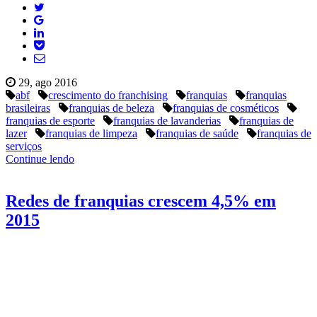
29, ago 2016
abf
crescimento do franchising
franquias
franquias
brasileiras
franquias de beleza
franquias de cosméticos
franquias de esporte
franquias de lavanderias
franquias de
lazer
franquias de limpeza
franquias de saúde
franquias de
serviços
Continue lendo
Redes de franquias crescem 4,5% em
2015