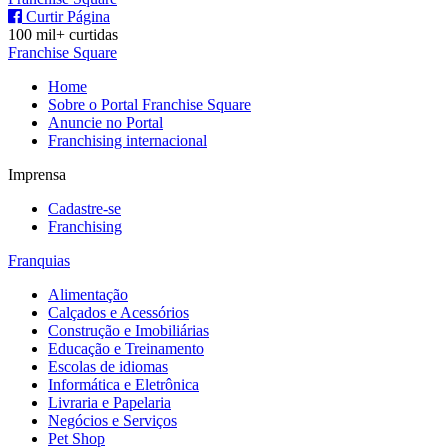
Curtir Página
100 mil+ curtidas
Franchise Square
Home
Sobre o Portal Franchise Square
Anuncie no Portal
Franchising internacional
Imprensa
Cadastre-se
Franchising
Franquias
Alimentação
Calçados e Acessórios
Construção e Imobiliárias
Educação e Treinamento
Escolas de idiomas
Informática e Eletrônica
Livraria e Papelaria
Negócios e Serviços
Pet Shop