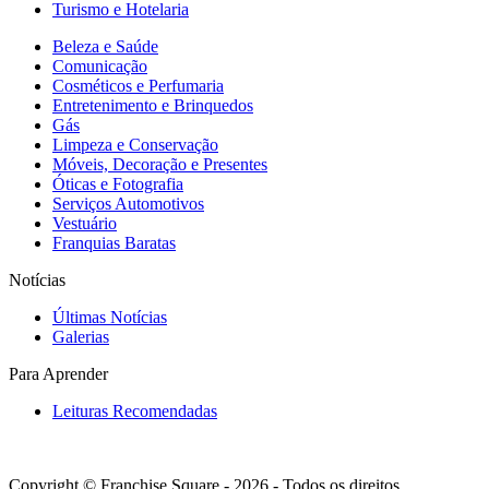
Turismo e Hotelaria
Beleza e Saúde
Comunicação
Cosméticos e Perfumaria
Entretenimento e Brinquedos
Gás
Limpeza e Conservação
Móveis, Decoração e Presentes
Óticas e Fotografia
Serviços Automotivos
Vestuário
Franquias Baratas
Notícias
Últimas Notícias
Galerias
Para Aprender
Leituras Recomendadas
Copyright © Franchise Square - 2026 - Todos os direitos