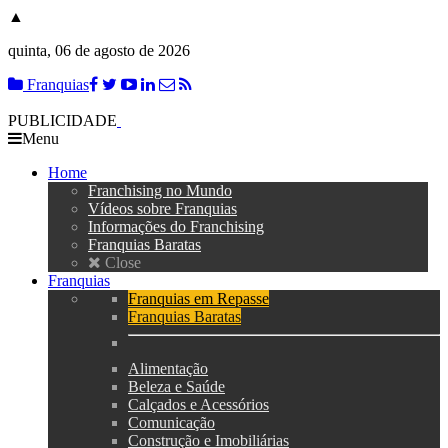
▲
quinta, 06 de agosto de 2026
Franquias
PUBLICIDADE
Menu
Home
Franchising no Mundo
Vídeos sobre Franquias
Informações do Franchising
Franquias Baratas
Close
Franquias
Franquias em Repasse
Franquias Baratas
Alimentação
Beleza e Saúde
Calçados e Acessórios
Comunicação
Construção e Imobiliárias