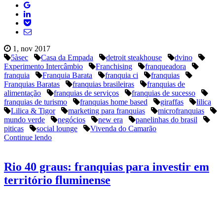
1, nov 2017
5àsec
Casa da Empada
detroit steakhouse
dvino
Experimento Intercâmbio
Franchising
franqueadora
franquia
Franquia Barata
franquia ci
franquias
Franquias Baratas
franquias brasileiras
franquias de
alimentação
franquias de serviços
franquias de sucesso
franquias de turismo
franquias home based
giraffas
lilica
Lilica & Tigor
marketing para franquias
microfranquias
mundo verde
negócios
new era
panelinhas do brasil
piticas
social lounge
Vivenda do Camarão
Continue lendo
Rio 40 graus: franquias para investir em
território fluminense