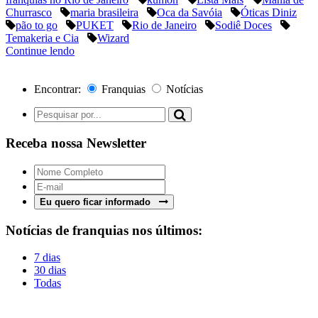
Churrasco
maria brasileira
Oca da Savóia
Óticas Diniz
pão to go
PUKET
Rio de Janeiro
Sodiê Doces
Temakeria e Cia
Wizard
Continue lendo
Encontrar:
Franquias
Notícias
Receba nossa Newsletter
Eu quero ficar informado
Notícias de franquias nos últimos:
7 dias
30 dias
Todas