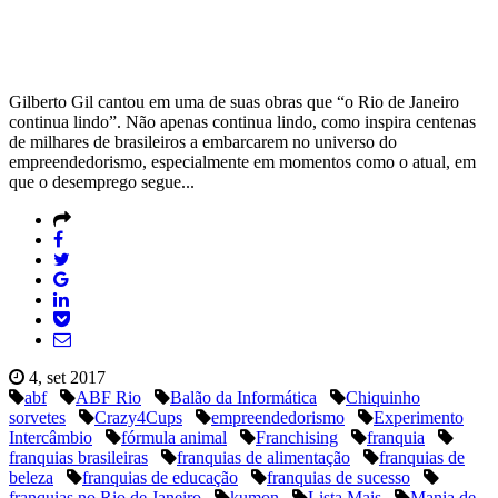
Gilberto Gil cantou em uma de suas obras que “o Rio de Janeiro
continua lindo”. Não apenas continua lindo, como inspira centenas
de milhares de brasileiros a embarcarem no universo do
empreendedorismo, especialmente em momentos como o atual, em
que o desemprego segue...
4, set 2017
abf
ABF Rio
Balão da Informática
Chiquinho
sorvetes
Crazy4Cups
empreendedorismo
Experimento
Intercâmbio
fórmula animal
Franchising
franquia
franquias brasileiras
franquias de alimentação
franquias de
beleza
franquias de educação
franquias de sucesso
franquias no Rio de Janeiro
kumon
Lista Mais
Mania de