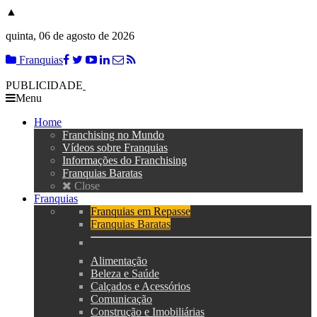
▲
quinta, 06 de agosto de 2026
Franquias
PUBLICIDADE
Menu
Home
Franchising no Mundo
Vídeos sobre Franquias
Informações do Franchising
Franquias Baratas
Close
Franquias
Franquias em Repasse
Franquias Baratas
Alimentação
Beleza e Saúde
Calçados e Acessórios
Comunicação
Construção e Imobiliárias