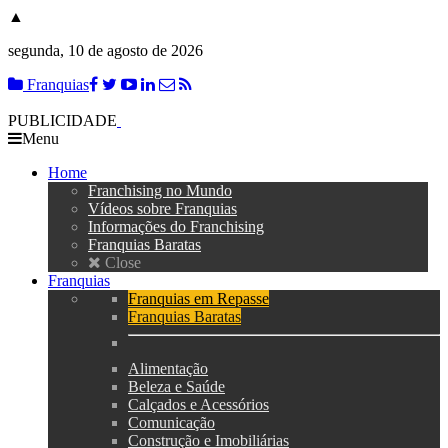
▲
segunda, 10 de agosto de 2026
Franquias
PUBLICIDADE
Menu
Home
Franchising no Mundo
Vídeos sobre Franquias
Informações do Franchising
Franquias Baratas
Close
Franquias
Franquias em Repasse
Franquias Baratas
Alimentação
Beleza e Saúde
Calçados e Acessórios
Comunicação
Construção e Imobiliárias