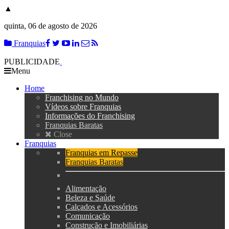
▲
quinta, 06 de agosto de 2026
Franquias
PUBLICIDADE
Menu
Home
Franchising no Mundo
Vídeos sobre Franquias
Informações do Franchising
Franquias Baratas
Close
Franquias
Franquias em Repasse
Franquias Baratas
Alimentação
Beleza e Saúde
Calçados e Acessórios
Comunicação
Construção e Imobiliárias