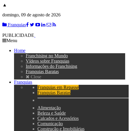
▲
domingo, 09 de agosto de 2026
Franquias
PUBLICIDADE
Menu
Home
Franchising no Mundo
Vídeos sobre Franquias
Informações do Franchising
Franquias Baratas
Close
Franquias
Franquias em Repasse
Franquias Baratas
Alimentação
Beleza e Saúde
Calçados e Acessórios
Comunicação
Construção e Imobiliárias