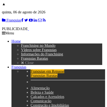
▲
quinta, 06 de agosto de 2026
Franquias
PUBLICIDADE
Menu
Home
Franchising no Mundo
Vídeos sobre Franquias
Informações do Franchising
Franquias Baratas
Close
Franquias
Franquias em Repasse
Franquias Baratas
Alimentação
Beleza e Saúde
Calçados e Acessórios
Comunicação
Construção e Imobiliárias