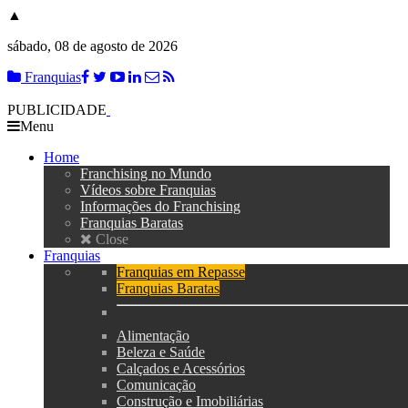
▲
sábado, 08 de agosto de 2026
Franquias
PUBLICIDADE
Menu
Home
Franchising no Mundo
Vídeos sobre Franquias
Informações do Franchising
Franquias Baratas
Close
Franquias
Franquias em Repasse
Franquias Baratas
Alimentação
Beleza e Saúde
Calçados e Acessórios
Comunicação
Construção e Imobiliárias