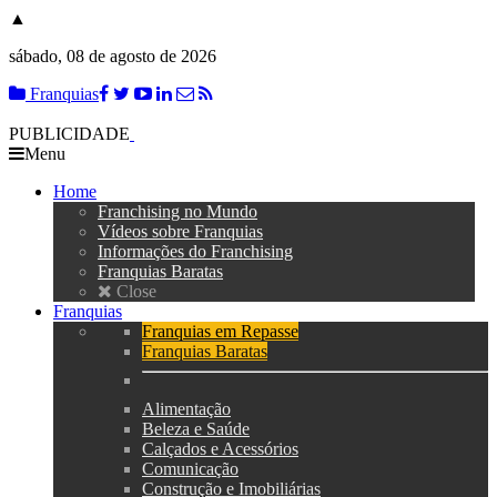
▲
sábado, 08 de agosto de 2026
Franquias
PUBLICIDADE
Menu
Home
Franchising no Mundo
Vídeos sobre Franquias
Informações do Franchising
Franquias Baratas
Close
Franquias
Franquias em Repasse
Franquias Baratas
Alimentação
Beleza e Saúde
Calçados e Acessórios
Comunicação
Construção e Imobiliárias