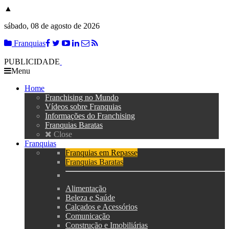
▲
sábado, 08 de agosto de 2026
Franquias
PUBLICIDADE
Menu
Home
Franchising no Mundo
Vídeos sobre Franquias
Informações do Franchising
Franquias Baratas
Close
Franquias
Franquias em Repasse
Franquias Baratas
Alimentação
Beleza e Saúde
Calçados e Acessórios
Comunicação
Construção e Imobiliárias