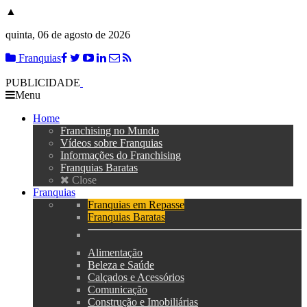
▲
quinta, 06 de agosto de 2026
Franquias
PUBLICIDADE
Menu
Home
Franchising no Mundo
Vídeos sobre Franquias
Informações do Franchising
Franquias Baratas
Close
Franquias
Franquias em Repasse
Franquias Baratas
Alimentação
Beleza e Saúde
Calçados e Acessórios
Comunicação
Construção e Imobiliárias