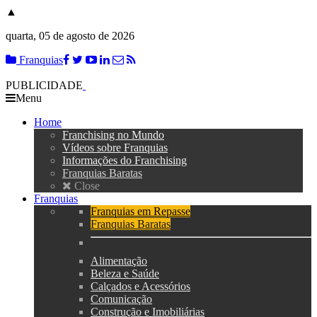
▲
quarta, 05 de agosto de 2026
Franquias
PUBLICIDADE
Menu
Home
Franchising no Mundo
Vídeos sobre Franquias
Informações do Franchising
Franquias Baratas
Close
Franquias
Franquias em Repasse
Franquias Baratas
Alimentação
Beleza e Saúde
Calçados e Acessórios
Comunicação
Construção e Imobiliárias