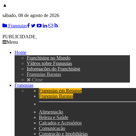
▲
sábado, 08 de agosto de 2026
Franquias
PUBLICIDADE
Menu
Home
Franchising no Mundo
Vídeos sobre Franquias
Informações do Franchising
Franquias Baratas
Close
Franquias
Franquias em Repasse
Franquias Baratas
Alimentação
Beleza e Saúde
Calçados e Acessórios
Comunicação
Construção e Imobiliárias