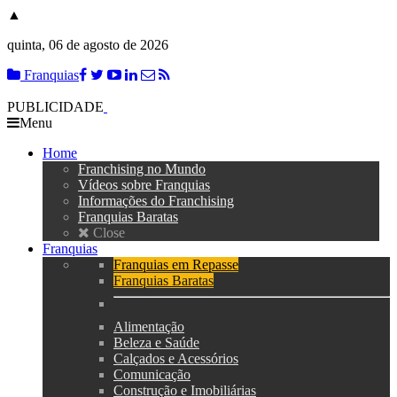
▲
quinta, 06 de agosto de 2026
Franquias
PUBLICIDADE
Menu
Home
Franchising no Mundo
Vídeos sobre Franquias
Informações do Franchising
Franquias Baratas
Close
Franquias
Franquias em Repasse
Franquias Baratas
Alimentação
Beleza e Saúde
Calçados e Acessórios
Comunicação
Construção e Imobiliárias