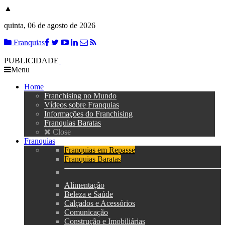
▲
quinta, 06 de agosto de 2026
Franquias
PUBLICIDADE
Menu
Home
Franchising no Mundo
Vídeos sobre Franquias
Informações do Franchising
Franquias Baratas
Close
Franquias
Franquias em Repasse
Franquias Baratas
Alimentação
Beleza e Saúde
Calçados e Acessórios
Comunicação
Construção e Imobiliárias