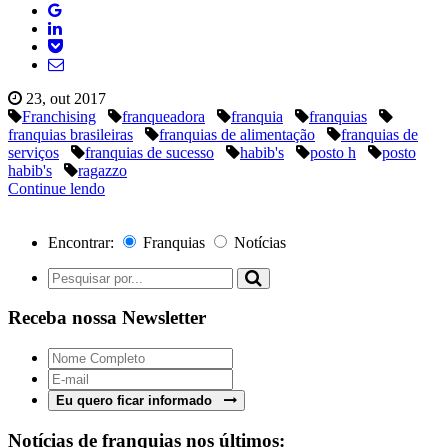
23, out 2017
Franchising
franqueadora
franquia
franquias
franquias brasileiras
franquias de alimentação
franquias de
serviços
franquias de sucesso
habib's
posto h
posto
habib's
ragazzo
Continue lendo
Encontrar:
Franquias
Notícias
Receba nossa Newsletter
Eu quero ficar informado
Notícias de franquias nos últimos: