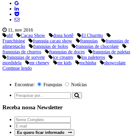
11, nov 2016
abf
Cacau Show
dona hortê
El Churrito
Franchising
franquia cacau show
franquias
franquias de
alimentação
franquias de bolos
franquias de chocolate
franquias de churros
franquias de doces
franquias de paletas
franquias de sorvete
ice creamy
los paleteros
mordidela
mr cheney
mr kids
rochinha
showcolate
Continue lendo
Encontrar:
Franquias
Notícias
Receba nossa Newsletter
Eu quero ficar informado