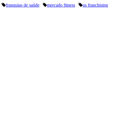
franquias de saúde
mercado fitness
us franchising