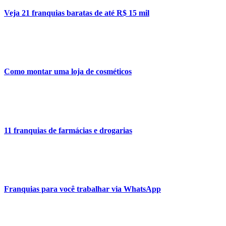
Veja 21 franquias baratas de até R$ 15 mil
Como montar uma loja de cosméticos
11 franquias de farmácias e drogarias
Franquias para você trabalhar via WhatsApp