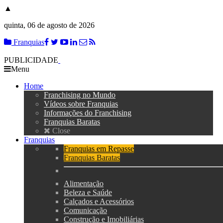
▲
quinta, 06 de agosto de 2026
Franquias
PUBLICIDADE
Menu
Home
Franchising no Mundo
Vídeos sobre Franquias
Informações do Franchising
Franquias Baratas
Close
Franquias
Franquias em Repasse
Franquias Baratas
Alimentação
Beleza e Saúde
Calçados e Acessórios
Comunicação
Construção e Imobiliárias