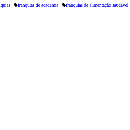
nquias
franquias de academia
franquias de alimentação saudável