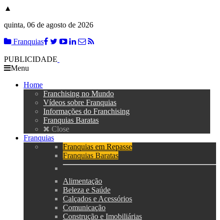
▲
quinta, 06 de agosto de 2026
Franquias
PUBLICIDADE
Menu
Home
Franchising no Mundo
Vídeos sobre Franquias
Informações do Franchising
Franquias Baratas
Close
Franquias
Franquias em Repasse
Franquias Baratas
Alimentação
Beleza e Saúde
Calçados e Acessórios
Comunicação
Construção e Imobiliárias