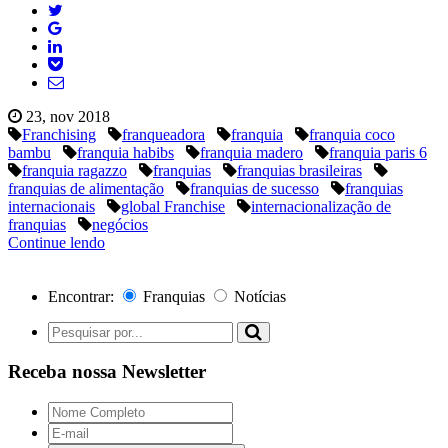
23, nov 2018
Franchising
franqueadora
franquia
franquia coco
bambu
franquia habibs
franquia madero
franquia paris 6
franquia ragazzo
franquias
franquias brasileiras
franquias de alimentação
franquias de sucesso
franquias
internacionais
global Franchise
internacionalização de
franquias
negócios
Continue lendo
Encontrar:
Franquias
Notícias
Receba nossa Newsletter