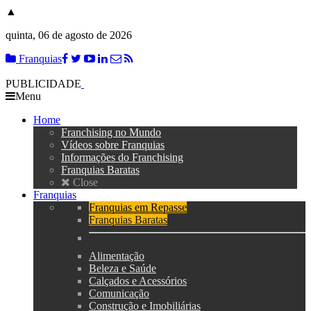
▲
quinta, 06 de agosto de 2026
Franquias
PUBLICIDADE
Menu
Home
Franchising no Mundo
Vídeos sobre Franquias
Informações do Franchising
Franquias Baratas
Close
Franquias
Franquias em Repasse
Franquias Baratas
Alimentação
Beleza e Saúde
Calçados e Acessórios
Comunicação
Construção e Imobiliárias