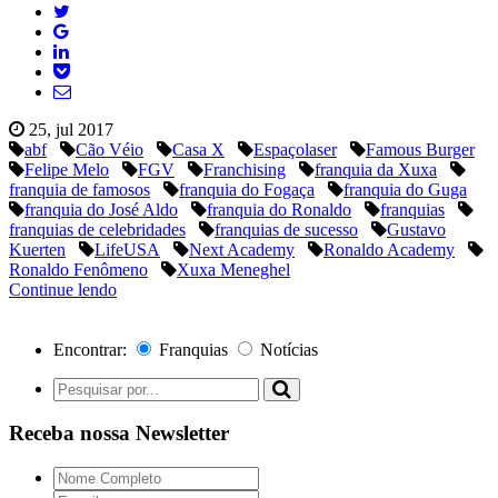
25, jul 2017
abf
Cão Véio
Casa X
Espaçolaser
Famous Burger
Felipe Melo
FGV
Franchising
franquia da Xuxa
franquia de famosos
franquia do Fogaça
franquia do Guga
franquia do José Aldo
franquia do Ronaldo
franquias
franquias de celebridades
franquias de sucesso
Gustavo
Kuerten
LifeUSA
Next Academy
Ronaldo Academy
Ronaldo Fenômeno
Xuxa Meneghel
Continue lendo
Encontrar:
Franquias
Notícias
Receba nossa Newsletter