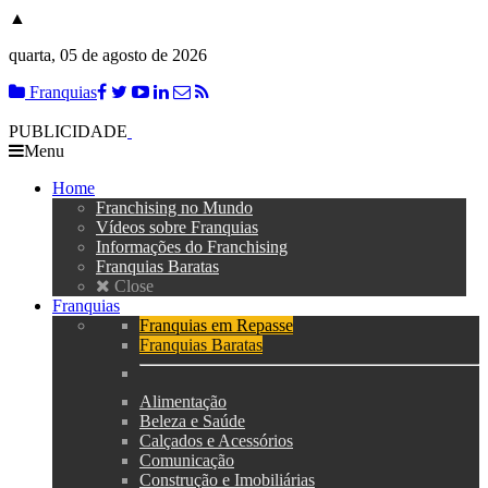
▲
quarta, 05 de agosto de 2026
Franquias
PUBLICIDADE
Menu
Home
Franchising no Mundo
Vídeos sobre Franquias
Informações do Franchising
Franquias Baratas
Close
Franquias
Franquias em Repasse
Franquias Baratas
Alimentação
Beleza e Saúde
Calçados e Acessórios
Comunicação
Construção e Imobiliárias