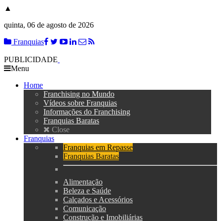
▲
quinta, 06 de agosto de 2026
Franquias
PUBLICIDADE
Menu
Home
Franchising no Mundo
Vídeos sobre Franquias
Informações do Franchising
Franquias Baratas
Close
Franquias
Franquias em Repasse
Franquias Baratas
Alimentação
Beleza e Saúde
Calçados e Acessórios
Comunicação
Construção e Imobiliárias