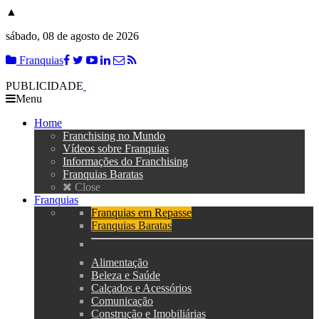
▲
sábado, 08 de agosto de 2026
Franquias
PUBLICIDADE
Menu
Home
Franchising no Mundo
Vídeos sobre Franquias
Informações do Franchising
Franquias Baratas
Close
Franquias
Franquias em Repasse
Franquias Baratas
Alimentação
Beleza e Saúde
Calçados e Acessórios
Comunicação
Construção e Imobiliárias