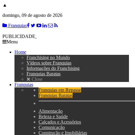
▲
domingo, 09 de agosto de 2026
Franquias
PUBLICIDADE
Menu
Home
Franchising no Mundo
Vídeos sobre Franquias
Informações do Franchising
Franquias Baratas
Close
Franquias
Franquias em Repasse
Franquias Baratas
Alimentação
Beleza e Saúde
Calçados e Acessórios
Comunicação
Construção e Imobiliárias