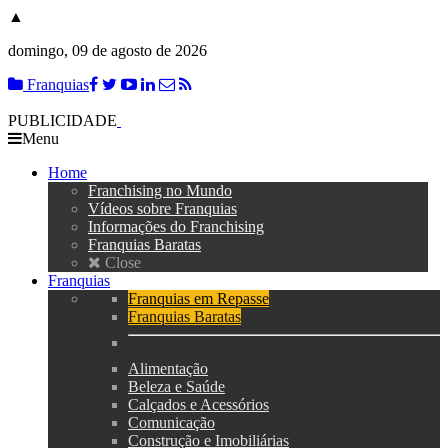
▲
domingo, 09 de agosto de 2026
Franquias
PUBLICIDADE
Menu
Home
Franchising no Mundo
Vídeos sobre Franquias
Informações do Franchising
Franquias Baratas
Close
Franquias
Franquias em Repasse
Franquias Baratas
Alimentação
Beleza e Saúde
Calçados e Acessórios
Comunicação
Construção e Imobiliárias