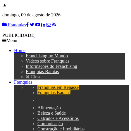
▲
domingo, 09 de agosto de 2026
Franquias
PUBLICIDADE
Menu
Home
Franchising no Mundo
Vídeos sobre Franquias
Informações do Franchising
Franquias Baratas
Close
Franquias
Franquias em Repasse
Franquias Baratas
Alimentação
Beleza e Saúde
Calçados e Acessórios
Comunicação
Construção e Imobiliárias