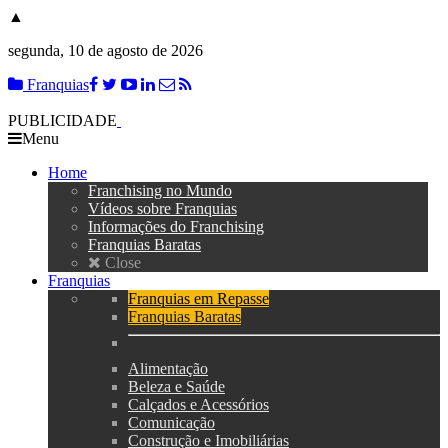
▲
segunda, 10 de agosto de 2026
Franquias
PUBLICIDADE
Menu
Home
Franchising no Mundo
Vídeos sobre Franquias
Informações do Franchising
Franquias Baratas
Close
Franquias
Franquias em Repasse
Franquias Baratas
Alimentação
Beleza e Saúde
Calçados e Acessórios
Comunicação
Construção e Imobiliárias