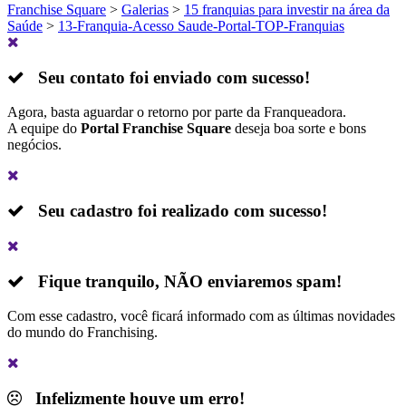
Franchise Square
>
Galerias
>
15 franquias para investir na área da
Saúde
>
13-Franquia-Acesso Saude-Portal-TOP-Franquias
Seu contato foi enviado com sucesso!
Agora, basta aguardar o retorno por parte da Franqueadora.
A equipe do
Portal Franchise Square
deseja boa sorte e bons
negócios.
Seu cadastro foi realizado com sucesso!
Fique tranquilo,
NÃO
enviaremos spam!
Com esse cadastro, você ficará informado com as últimas novidades
do mundo do Franchising.
Infelizmente houve um erro!