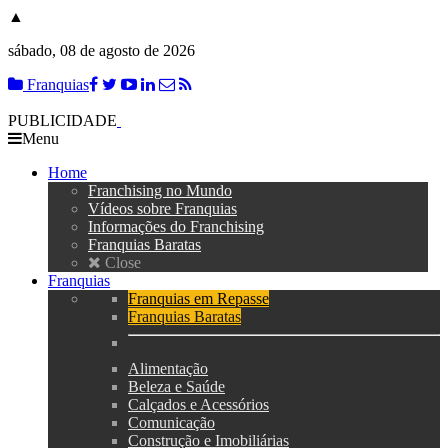
▲
sábado, 08 de agosto de 2026
Franquias
PUBLICIDADE
Menu
Home
Franchising no Mundo
Vídeos sobre Franquias
Informações do Franchising
Franquias Baratas
Close
Franquias
Franquias em Repasse
Franquias Baratas
Alimentação
Beleza e Saúde
Calçados e Acessórios
Comunicação
Construção e Imobiliárias