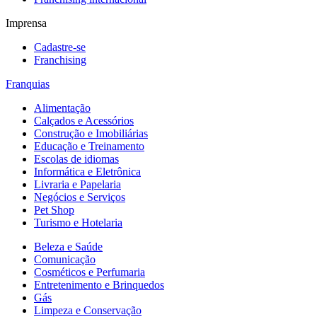
Imprensa
Cadastre-se
Franchising
Franquias
Alimentação
Calçados e Acessórios
Construção e Imobiliárias
Educação e Treinamento
Escolas de idiomas
Informática e Eletrônica
Livraria e Papelaria
Negócios e Serviços
Pet Shop
Turismo e Hotelaria
Beleza e Saúde
Comunicação
Cosméticos e Perfumaria
Entretenimento e Brinquedos
Gás
Limpeza e Conservação