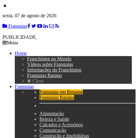
▲
sexta, 07 de agosto de 2026
Franquias
PUBLICIDADE
Menu
Home
Franchising no Mundo
Vídeos sobre Franquias
Informações do Franchising
Franquias Baratas
Close
Franquias
Franquias em Repasse
Franquias Baratas
Alimentação
Beleza e Saúde
Calçados e Acessórios
Comunicação
Construção e Imobiliárias