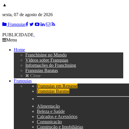
▲
sexta, 07 de agosto de 2026
Franquias
PUBLICIDADE
Menu
Home
Franchising no Mundo
Vídeos sobre Franquias
Informações do Franchising
Franquias Baratas
Close
Franquias
Franquias em Repasse
Franquias Baratas
Alimentação
Beleza e Saúde
Calçados e Acessórios
Comunicação
Construção e Imobiliárias