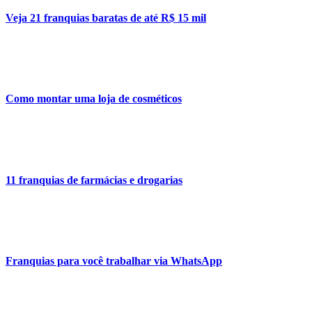
Veja 21 franquias baratas de até R$ 15 mil
Como montar uma loja de cosméticos
11 franquias de farmácias e drogarias
Franquias para você trabalhar via WhatsApp