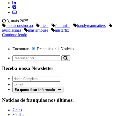
3, maio 2025
abcdaconstrucao
arteia
franquias
handymanmatters
iguipiscinas
masterhouse
misterfix
Continue lendo
Encontrar:
Franquias
Notícias
Receba nossa Newsletter
Eu quero ficar informado
Notícias de franquias nos últimos:
7 dias
30 dias