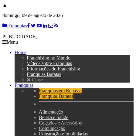
▲
domingo, 09 de agosto de 2026
Franquias
PUBLICIDADE
Menu
Home
Franchising no Mundo
Vídeos sobre Franquias
Informações do Franchising
Franquias Baratas
Close
Franquias
Franquias em Repasse
Franquias Baratas
Alimentação
Beleza e Saúde
Calçados e Acessórios
Comunicação
Construção e Imobiliárias