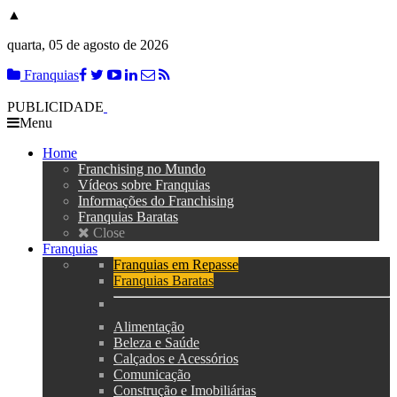
▲
quarta, 05 de agosto de 2026
Franquias
PUBLICIDADE
Menu
Home
Franchising no Mundo
Vídeos sobre Franquias
Informações do Franchising
Franquias Baratas
Close
Franquias
Franquias em Repasse
Franquias Baratas
Alimentação
Beleza e Saúde
Calçados e Acessórios
Comunicação
Construção e Imobiliárias