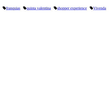
franquias
quinta valentina
shopper experience
Vivenda