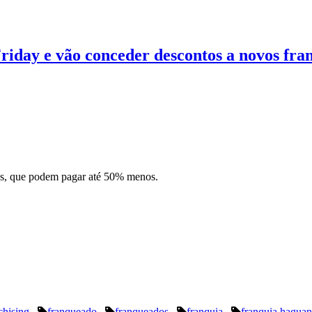
riday e vão conceder descontos a novos fr
os, que podem pagar até 50% menos.
chising
franqueado
franqueados
franquia
franquia hagua