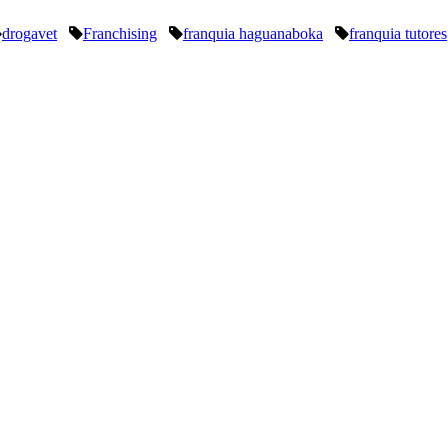
drogavet
Franchising
franquia haguanaboka
franquia tutores