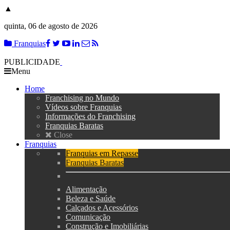
▲
quinta, 06 de agosto de 2026
Franquias
PUBLICIDADE
Menu
Home
Franchising no Mundo
Vídeos sobre Franquias
Informações do Franchising
Franquias Baratas
Close
Franquias
Franquias em Repasse
Franquias Baratas
Alimentação
Beleza e Saúde
Calçados e Acessórios
Comunicação
Construção e Imobiliárias