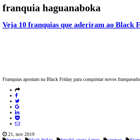
franquia haguanaboka
Veja 10 franquias que aderiram ao Black F
Franquias apostam na Black Friday para conquistar novos franquead
21, nov 2019
banneg
black friday
brechó agora é meu
ceopag
Fran