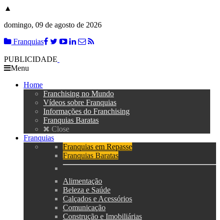
▲
domingo, 09 de agosto de 2026
Franquias
PUBLICIDADE
Menu
Home
Franchising no Mundo
Vídeos sobre Franquias
Informações do Franchising
Franquias Baratas
Close
Franquias
Franquias em Repasse
Franquias Baratas
Alimentação
Beleza e Saúde
Calçados e Acessórios
Comunicação
Construção e Imobiliárias