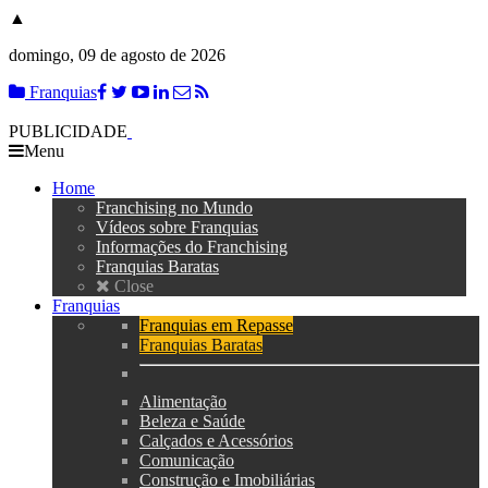
▲
domingo, 09 de agosto de 2026
Franquias
PUBLICIDADE
Menu
Home
Franchising no Mundo
Vídeos sobre Franquias
Informações do Franchising
Franquias Baratas
Close
Franquias
Franquias em Repasse
Franquias Baratas
Alimentação
Beleza e Saúde
Calçados e Acessórios
Comunicação
Construção e Imobiliárias