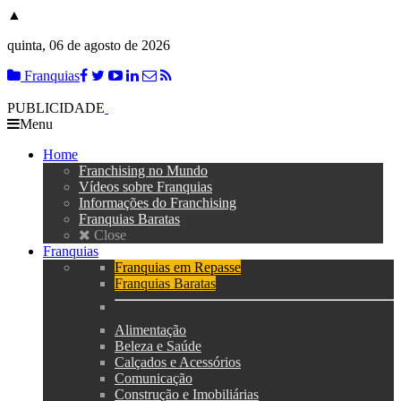
▲
quinta, 06 de agosto de 2026
Franquias
PUBLICIDADE
Menu
Home
Franchising no Mundo
Vídeos sobre Franquias
Informações do Franchising
Franquias Baratas
Close
Franquias
Franquias em Repasse
Franquias Baratas
Alimentação
Beleza e Saúde
Calçados e Acessórios
Comunicação
Construção e Imobiliárias