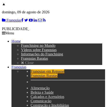
▲
domingo, 09 de agosto de 2026
Franquias
PUBLICIDADE
Menu
Home
Franchising no Mundo
Vídeos sobre Franquias
Informações do Franchising
Franquias Baratas
Close
Franquias
Franquias em Repasse
Franquias Baratas
Alimentação
Beleza e Saúde
Calçados e Acessórios
Comunicação
Construção e Imobiliárias