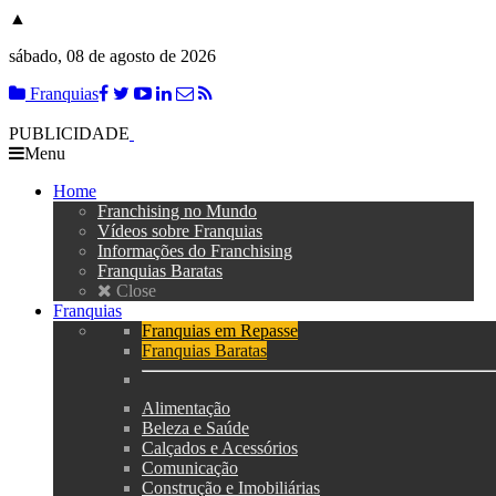
▲
sábado, 08 de agosto de 2026
Franquias
PUBLICIDADE
Menu
Home
Franchising no Mundo
Vídeos sobre Franquias
Informações do Franchising
Franquias Baratas
Close
Franquias
Franquias em Repasse
Franquias Baratas
Alimentação
Beleza e Saúde
Calçados e Acessórios
Comunicação
Construção e Imobiliárias