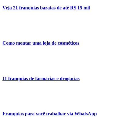
Veja 21 franquias baratas de até R$ 15 mil
Como montar uma loja de cosméticos
11 franquias de farmácias e drogarias
Franquias para você trabalhar via WhatsApp