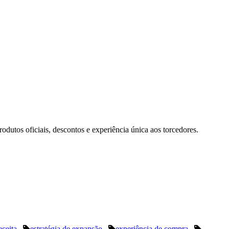
utos oficiais, descontos e experiência única aos torcedores.
eceita
estratégia de expansão
experiência de compra