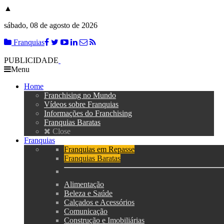
▲
sábado, 08 de agosto de 2026
Franquias
PUBLICIDADE
Menu
Home
Franchising no Mundo
Vídeos sobre Franquias
Informações do Franchising
Franquias Baratas
Close
Franquias
Franquias em Repasse
Franquias Baratas
Alimentação
Beleza e Saúde
Calçados e Acessórios
Comunicação
Construção e Imobiliárias