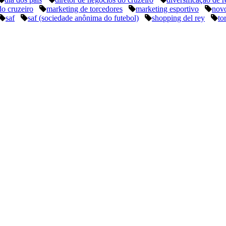
do cruzeiro
marketing de torcedores
marketing esportivo
novo
saf
saf (sociedade anônima do futebol)
shopping del rey
to