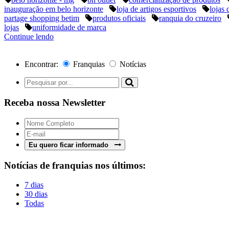
inauguração em belo horizonte
loja de artigos esportivos
lojas 
partage shopping betim
produtos oficiais
ranquia do cruzeiro
lojas
uniformidade de marca
Continue lendo
Encontrar:
Franquias
Notícias
Receba nossa Newsletter
Eu quero ficar informado
Notícias de franquias nos últimos:
7 dias
30 dias
Todas