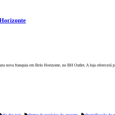
 Horizonte
 nova franquia em Belo Horizonte, no BH Outlet. A loja oferecerá prod
dia dos pais
diretor de negócios do cruzeiro
diversificação de r