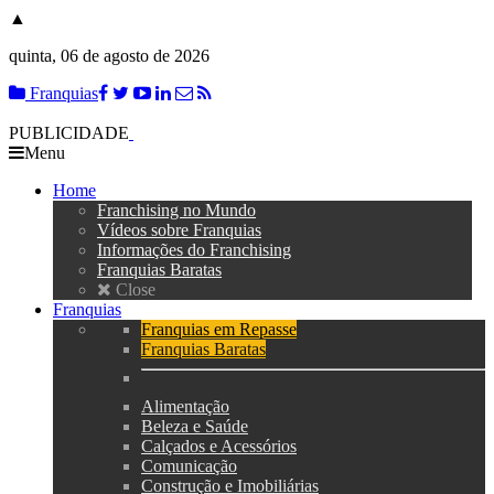
▲
quinta, 06 de agosto de 2026
Franquias
PUBLICIDADE
Menu
Home
Franchising no Mundo
Vídeos sobre Franquias
Informações do Franchising
Franquias Baratas
Close
Franquias
Franquias em Repasse
Franquias Baratas
Alimentação
Beleza e Saúde
Calçados e Acessórios
Comunicação
Construção e Imobiliárias