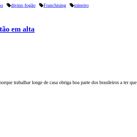
no
divino fogão
Franchising
mineiro
stão em alta
orque trabalhar longe de casa obriga boa parte dos brasileiros a ter que 