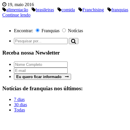
19, maio 2016
alimentação
brasileiras
comida
Franchising
franquias
Continue lendo
Encontrar:
Franquias
Notícias
Receba nossa Newsletter
Eu quero ficar informado
Notícias de franquias nos últimos:
7 dias
30 dias
Todas