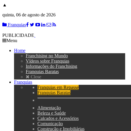
▲
quinta, 06 de agosto de 2026
Franquias
PUBLICIDADE
Menu
Home
Franchising no Mundo
Vídeos sobre Franquias
Informações do Franchising
Franquias Baratas
Close
Franquias
Franquias em Repasse
Franquias Baratas
Alimentação
Beleza e Saúde
Calçados e Acessórios
Comunicação
Construção e Imobiliárias