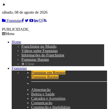
▲
sábado, 08 de agosto de 2026
Franquias
PUBLICIDADE
Menu
Home
Franchising no Mundo
Vídeos sobre Franquias
Informações do Franchising
Franquias Baratas
Close
Franquias
Franquias em Repasse
Franquias Baratas
Alimentação
Beleza e Saúde
Calçados e Acessórios
Comunicação
Construção e Imobiliárias