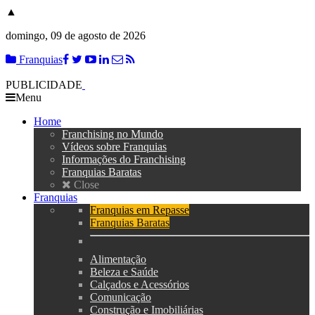
▲
domingo, 09 de agosto de 2026
Franquias
PUBLICIDADE
Menu
Home
Franchising no Mundo
Vídeos sobre Franquias
Informações do Franchising
Franquias Baratas
Close
Franquias
Franquias em Repasse
Franquias Baratas
Alimentação
Beleza e Saúde
Calçados e Acessórios
Comunicação
Construção e Imobiliárias