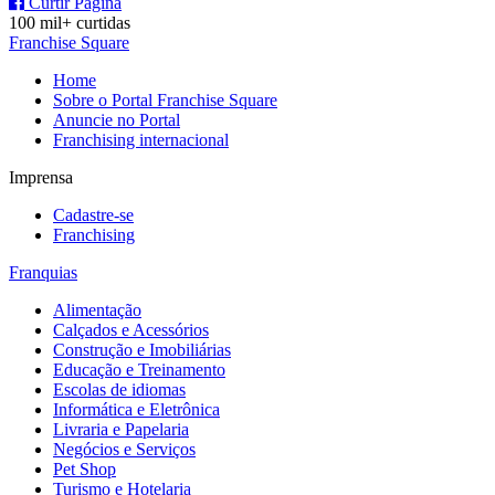
Curtir Página
100 mil+ curtidas
Franchise Square
Home
Sobre o Portal Franchise Square
Anuncie no Portal
Franchising internacional
Imprensa
Cadastre-se
Franchising
Franquias
Alimentação
Calçados e Acessórios
Construção e Imobiliárias
Educação e Treinamento
Escolas de idiomas
Informática e Eletrônica
Livraria e Papelaria
Negócios e Serviços
Pet Shop
Turismo e Hotelaria