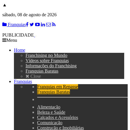
▲
sábado, 08 de agosto de 2026
Franquias
PUBLICIDADE
Menu
Home
Franchising no Mundo
Vídeos sobre Franquias
Informações do Franchising
Franquias Baratas
Close
Franquias
Franquias em Repasse
Franquias Baratas
Alimentação
Beleza e Saúde
Calçados e Acessórios
Comunicação
Construção e Imobiliárias