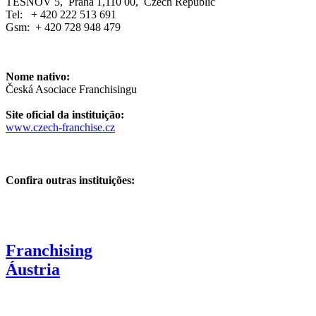
TESNOV 5, Praha 1,110 00, Czech Republic
Tel: + 420 222 513 691
Gsm: + 420 728 948 479
Nome nativo:
Česká Asociace Franchisingu
Site oficial da instituição:
www.czech-franchise.cz
Confira outras instituições:
Franchising
Áustria