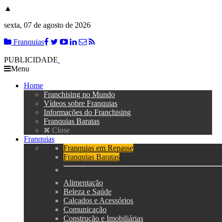
▲
sexta, 07 de agosto de 2026
Franquias
PUBLICIDADE
Menu
Home
Franchising no Mundo
Vídeos sobre Franquias
Informações do Franchising
Franquias Baratas
Close
Franquias
Franquias em Repasse
Franquias Baratas
Alimentação
Beleza e Saúde
Calçados e Acessórios
Comunicação
Construção e Imobiliárias