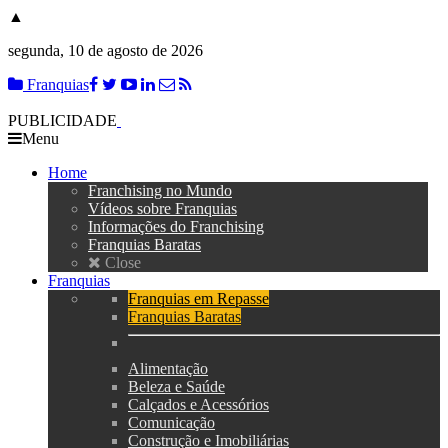
▲
segunda, 10 de agosto de 2026
Franquias
PUBLICIDADE
Menu
Home
Franchising no Mundo
Vídeos sobre Franquias
Informações do Franchising
Franquias Baratas
Close
Franquias
Franquias em Repasse
Franquias Baratas
Alimentação
Beleza e Saúde
Calçados e Acessórios
Comunicação
Construção e Imobiliárias