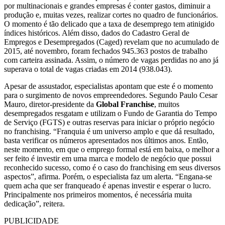
por multinacionais e grandes empresas é conter gastos, diminuir a
produção e, muitas vezes, realizar cortes no quadro de funcionários.
O momento é tão delicado que a taxa de desemprego tem atinigido
índices históricos. Além disso, dados do Cadastro Geral de
Empregos e Desempregados (Caged) revelam que no acumulado de
2015, até novembro, foram fechados 945.363 postos de trabalho
com carteira assinada. Assim, o número de vagas perdidas no ano já
superava o total de vagas criadas em 2014 (938.043).
Apesar de assustador, especialistas apontam que este é o momento
para o surgimento de novos empreendedores. Segundo Paulo Cesar
Mauro, diretor-presidente da
Global Franchise
, muitos
desempregados resgatam e utilizam o Fundo de Garantia do Tempo
de Serviço (FGTS) e outras reservas para iniciar o próprio negócio
no franchising. “Franquia é um universo amplo e que dá resultado,
basta verificar os números apresentados nos últimos anos. Então,
neste momento, em que o emprego formal está em baixa, o melhor a
ser feito é investir em uma marca e modelo de negócio que possui
reconhecido sucesso, como é o caso do franchising em seus diversos
aspectos”, afirma. Porém, o especialista faz um alerta. “Engana-se
quem acha que ser franqueado é apenas investir e esperar o lucro.
Principalmente nos primeiros momentos, é necessária muita
dedicação”, reitera.
PUBLICIDADE