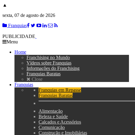
▲
sexta, 07 de agosto de 2026
Franquias
PUBLICIDADE
Menu
Home
Franchising no Mundo
Vídeos sobre Franquias
Informações do Franchising
Franquias Baratas
Close
Franquias
Franquias em Repasse
Franquias Baratas
Alimentação
Beleza e Saúde
Calçados e Acessórios
Comunicação
Construção e Imobiliárias