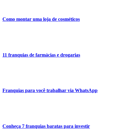
Como montar uma loja de cosméticos
11 franquias de farmácias e drogarias
Franquias para você trabalhar via WhatsApp
Conheça 7 franquias baratas para investir