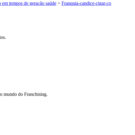
o em tempos de geração saúde
>
Franquia-candice-cigar-co
ios.
do mundo do Franchising.